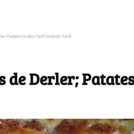
er; Patates Graten Tarifi (Videolu Tarif)
 de Derler; Patates