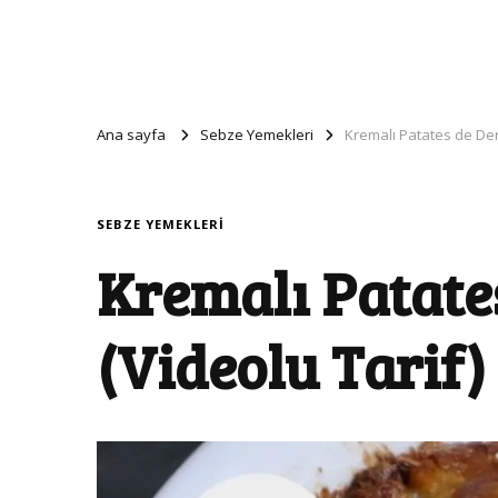
Ana sayfa
Sebze Yemekleri
Kremalı Patates de Derl
SEBZE YEMEKLERI
Kremalı Patates
(Videolu Tarif)