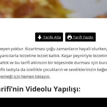
Tarife Atla
Tarifi Yazdır
eyen yoktur. Kızartması çoğu zamanların hayali olurken, e
i yancılarla lezzetine lezzet kattık. Kaşar peyniriyle lez
ık ve bu tarifi aklınızın bir köşesinde durması için buray
fis tadıyla da özellikle çocukların ve sevdiklerinizin beğe
yemeği için hemen tıklayın.
ifi’nin Videolu Yapılışı: