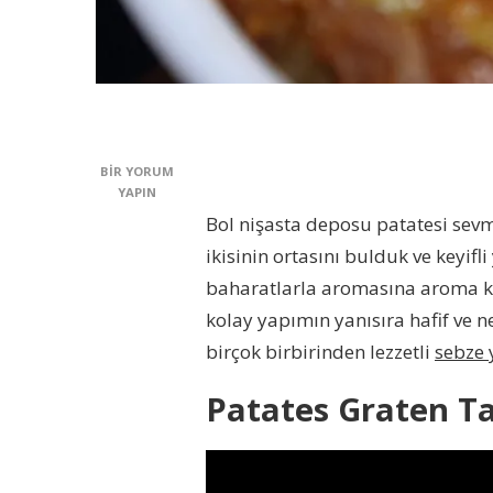
KREMALI
BIR YORUM
PATATES
YAPIN
DE
Bol nişasta deposu patatesi sevm
DERLER;
ikisinin ortasını bulduk ve keyifl
PATATES
GRATEN
baharatlarla aromasına aroma katt
TARIFI
kolay yapımın yanısıra hafif ve ne
(VIDEOLU
TARIF)
birçok birbirinden lezzetli
sebze 
IÇIN
Patates Graten Tar