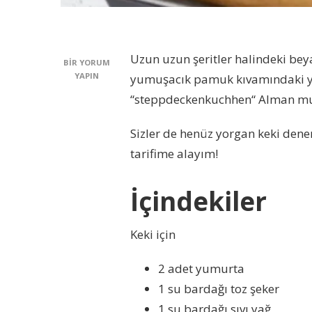
Uzun uzun şeritler halindeki bey
ŞEKLI
BIR YORUM
ŞAHANE;
YAPIN
yumuşacık pamuk kıvamındaki yap
YORGAN
“steppdeckenkuchhen“ Alman mutfa
KEK
TARIFI
IÇIN
Sizler de henüz yorgan keki denem
tarifime alayım!
İçindekiler
Keki için
2 adet yumurta
1 su bardağı toz şeker
1 su bardağı sıvı yağ