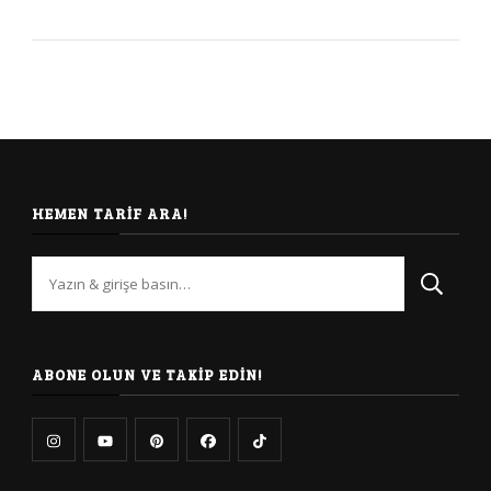
HEMEN TARIF ARA!
Bir
şey
mi
arıyorsunuz?
ABONE OLUN VE TAKIP EDIN!