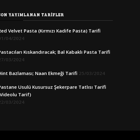
SON YAYIMLANAN TARIFLER
Red Velvet Pasta (Kırmızı Kadife Pasta) Tarifi
01/04/2024
Pastacıları Kıskandıracak; Bal Kabaklı Pasta Tarifi
27/03/2024
Hint Bazlaması; Naan Ekmeği Tarifi
25/03/2024
Pastane Usulü Kusursuz Şekerpare Tatlısı Tarifi
(Videolu Tarif)
22/03/2024