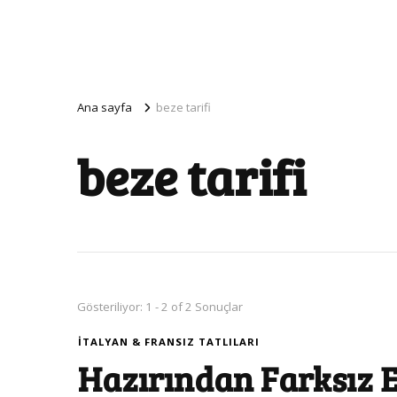
Ana sayfa
beze tarifi
beze tarifi
Gösteriliyor: 1 - 2 of 2 Sonuçlar
İTALYAN & FRANSIZ TATLILARI
Hazırından Farksız Ev