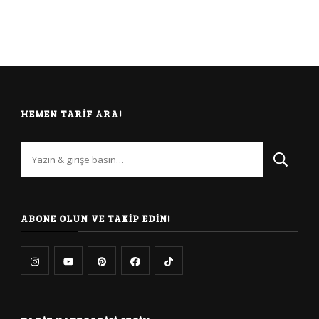
HEMEN TARIF ARA!
Bir
şey
mi
arıyorsunuz?
ABONE OLUN VE TAKIP EDIN!