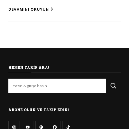
DEVAMINI OKUYUN
HEMEN TARIF ARA!
Bir
şey
mi
arıyorsunuz?
ABONE OLUN VE TAKIP EDIN!