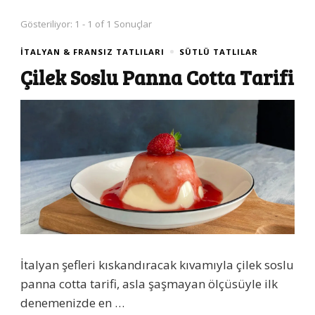
Gösteriliyor: 1 - 1 of 1 Sonuçlar
İTALYAN & FRANSIZ TATLILARI
SÜTLÜ TATLILAR
Çilek Soslu Panna Cotta Tarifi
İtalyan şefleri kıskandıracak kıvamıyla çilek soslu
panna cotta tarifi, asla şaşmayan ölçüsüyle ilk
denemenizde en …