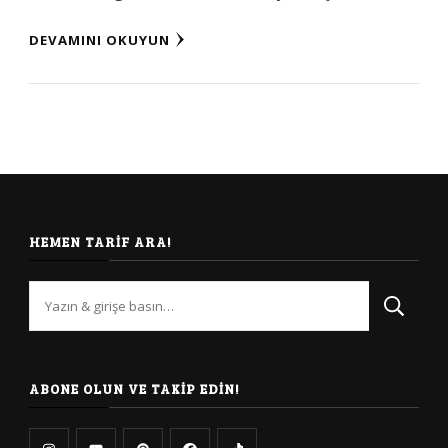
DEVAMINI OKUYUN
HEMEN TARIF ARA!
Bir
şey
mi
arıyorsunuz?
ABONE OLUN VE TAKIP EDIN!