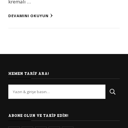
kremalı …
DEVAMINI OKUYUN
HEMEN TARIF ARA!
Bir
şey
mi
arıyorsunuz?
ABONE OLUN VE TAKIP EDIN!