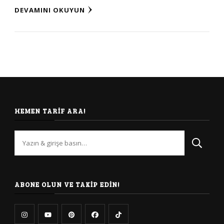
DEVAMINI OKUYUN
HEMEN TARIF ARA!
Bir
şey
mi
arıyorsunuz?
ABONE OLUN VE TAKIP EDIN!