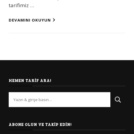
tarifimiz …
DEVAMINI OKUYUN
HEMEN TARIF ARA!
Bir
şey
mi
arıyorsunuz?
ABONE OLUN VE TAKIP EDIN!