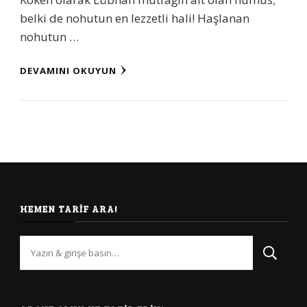
belki de nohutun en lezzetli hali! Haşlanan
nohutun …
DEVAMINI OKUYUN
HEMEN TARIF ARA!
Bir
şey
mi
arıyorsunuz?