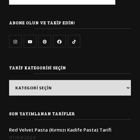
şey
mi
arıyorsunuz?
ABONE OLUN VE TAKIP EDIN!
TARIF KATEGORISI SEÇIN
Tarif
Kategorisi
Seçin
SON YAYIMLANAN TARIFLER
Red Velvet Pasta (Kırmızı Kadife Pasta) Tarifi
01/04/2024