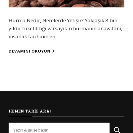
Hurma Nedir, Nerelerde Yetişir? Yaklaşık 8 bin
yıldır tüketildiği varsayılan hurmanın anavatanı,
insanlık tarihinin en …
DEVAMINI OKUYUN
HEMEN TARIF ARA!
Bir