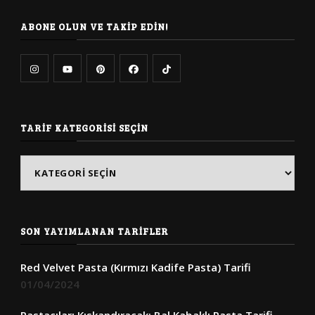
mi
arıyorsunuz?
ABONE OLUN VE TAKIP EDIN!
TARIF KATEGORISI SEÇIN
Tarif
Kategorisi
Seçin
SON YAYIMLANAN TARIFLER
Red Velvet Pasta (Kırmızı Kadife Pasta) Tarifi
01/04/2024