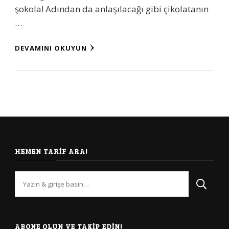
şokola! Adından da anlaşılacağı gibi çikolatanın
…
DEVAMINI OKUYUN
HEMEN TARIF ARA!
Bir
şey
mi
arıyorsunuz?
ABONE OLUN VE TAKIP EDIN!