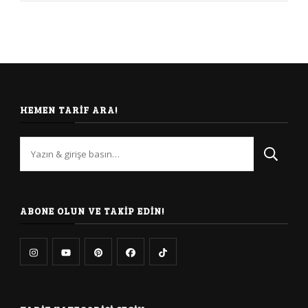
HEMEN TARIF ARA!
Bir
şey
mi
arıyorsunuz?
ABONE OLUN VE TAKIP EDIN!