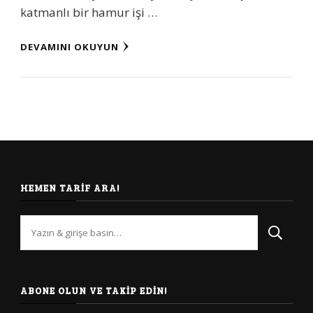
katmanlı bir hamur işi …
DEVAMINI OKUYUN
HEMEN TARIF ARA!
Bir
şey
mi
arıyorsunuz?
ABONE OLUN VE TAKIP EDIN!