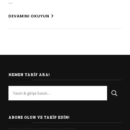
…
DEVAMINI OKUYUN
HEMEN TARIF ARA!
Bir
şey
mi
arıyorsunuz?
ABONE OLUN VE TAKIP EDIN!