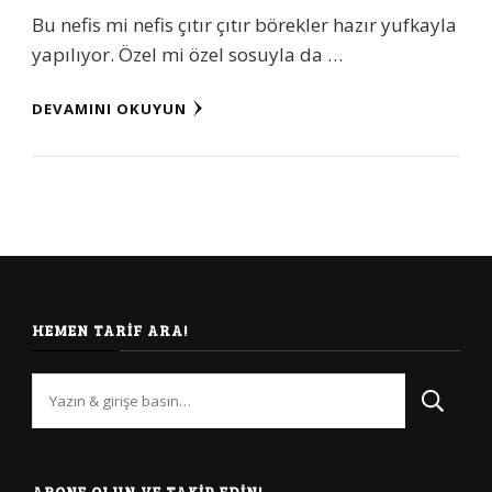
Bu nefis mi nefis çıtır çıtır börekler hazır yufkayla
yapılıyor. Özel mi özel sosuyla da …
DEVAMINI OKUYUN
HEMEN TARIF ARA!
Bir
şey
mi
arıyorsunuz?
ABONE OLUN VE TAKIP EDIN!