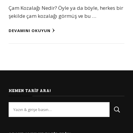
Çam Kozalağı Nedir? Öyle ya da böyle, herkes bir
şekilde çam kozalağı görmüş ve bu …
DEVAMINI OKUYUN
HEMEN TARIF ARA!
Bir
şey
mi
arıyorsunuz?