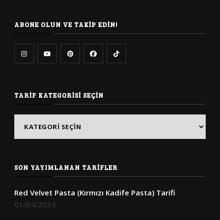
mi
arıyorsunuz?
ABONE OLUN VE TAKIP EDIN!
TARIF KATEGORISI SEÇIN
Tarif
Kategorisi
Seçin
SON YAYIMLANAN TARIFLER
Red Velvet Pasta (Kırmızı Kadife Pasta) Tarifi
01/04/2024