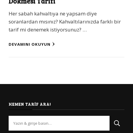
Dökmesi Tarifi
Her sabah kahvaltıya ne yapsam diye
soranlardan mısınız? Kahvaltılarınızda farklı bir
tarif mi denemek istiyorsunuz? …
DEVAMINI OKUYUN
HEMEN TARIF ARA!
Bir
şey